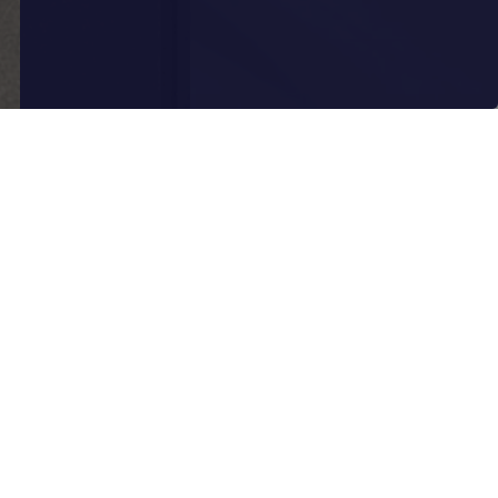
Segurança
no
Trabalho
Segurança no
Trabalho
PEDIR
PROPOSTA
A EXCELÊNCIA NA SEGURANÇA NO TRABALHO
Com uma equipa dinâmica constituída por
Técnicos de Segurança no Trabalho com vasta
experiência na área do comércio, serviços e